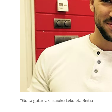
''Gu ta gutarrak'' saioko Leku eta Beitia