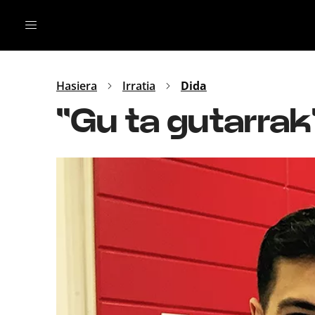
Irratia
Top Gaztea
Podcastak
Mus
Dida
Hasiera
Irratia
Dida
Gu
B Aldea
''Gu ta gutarrak
Bitan