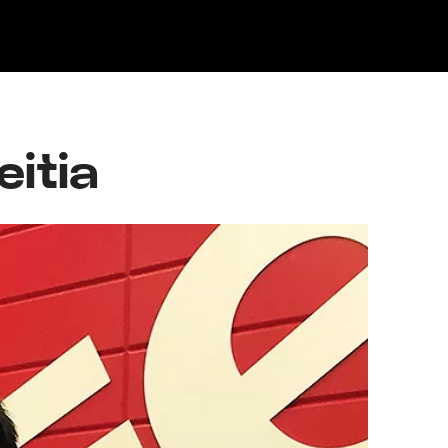
Klisk
eitia