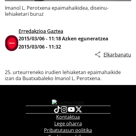
Imanol L. Perotxena epaimahaikidea, diseinu-
lehiaketari buruz
Klisk
Erredakzioa Gaztea
2015/03/06 - 11:18
Azken eguneratzea
2015/03/06 - 11:32
Elkarbanatu
25. urteurreneko irudien lehiaketan epaimahaikide
izan da Buatxabaleko Imanol L. Perotxena.
Kontaktua
Lege oharra
Pribatutasun politika