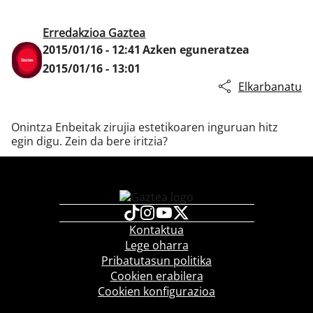
Erredakzioa Gaztea
2015/01/16 - 12:41
Azken eguneratzea
Klisk
2015/01/16 - 13:01
Elkarbanatu
Onintza Enbeitak zirujia estetikoaren inguruan hitz
egin digu. Zein da bere iritzia?
Kontaktua
Lege oharra
Pribatutasun politika
Cookien erabilera
Cookien konfigurazioa