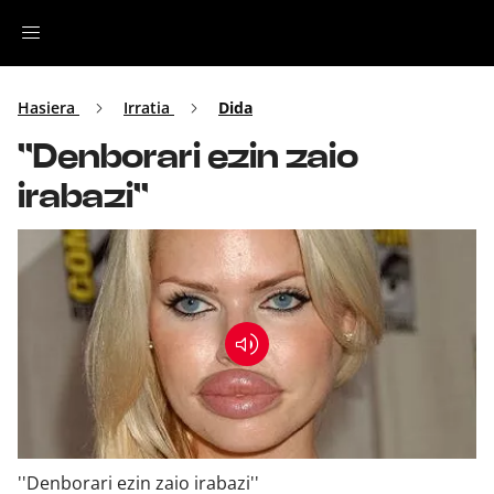
Irratia
Hasiera
Irratia
Dida
''Denborari ezin zaio
Top Gaztea
irabazi''
Podcastak
Musika
Ekitaldiak
Ikus-entzunezkoak
''Denborari ezin zaio irabazi''