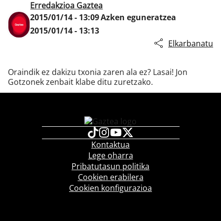
Erredakzioa Gaztea
2015/01/14 - 13:09
Azken eguneratzea
2015/01/14 - 13:13
Klisk
Elkarbanatu
Oraindik ez dakizu txonia zaren ala ez? Lasai! Jon
Gotzonek zenbait klabe ditu zuretzako.
Kontaktua
Lege oharra
Pribatutasun politika
Cookien erabilera
Cookien konfigurazioa