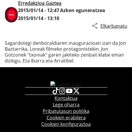
Erredakzioa Gaztea
2015/01/14 - 12:47
Azken eguneratzea
2015/01/14 - 13:10
Klisk
Elkarbanatu
Sagardotegi denboraldiaren inaugurazioan izan da Jon
Baztarrika, Loreak filmeko protagonistekin. Jon
Gotzonek "txoniak" garen jakiteko zenbait klabe eman
dizkigu. Eta Ibarra eta Arratibel.
Kontaktua
Lege oharra
Pribatutasun politika
Cookien erabilera
Cookien konfigurazioa