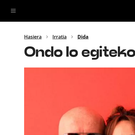
Irratia
Top Gaztea
Podcastak
Mus
Dida
Hasiera
Irratia
Dida
Gu
B Aldea
Ondo lo egiteko
Bitan