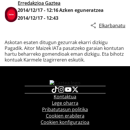
Erredakzioa Gaztea
2014/12/17 - 12:16
Azken eguneratzea
2014/12/17 - 12:43
Klisk
Elkarbanatu
Askotan esaten ditugun gezurrak ekarri dizkigu
Pagadik. Aitor Maizek IATa pasatzeko garaian kontutan
hartu beharreko gomendioak eman dizkigu. Eta bihotz
kontuak Karmele Izagirreren eskutik.
Kontaktua
Lege oharra
Pribatutasun politika
Cookien erabilera
Cookien konfigurazioa