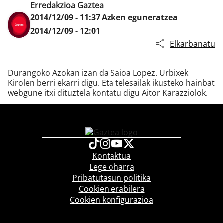
Erredakzioa Gaztea
2014/12/09 - 11:37
Azken eguneratzea
2014/12/09 - 12:01
Klisk
Elkarbanatu
Durangoko Azokan izan da Saioa Lopez. Urbixek
Kirolen berri ekarri digu. Eta telesailak ikusteko hainbat
webgune itxi dituztela kontatu digu Aitor Karazziolok.
Kontaktua
Lege oharra
Pribatutasun politika
Cookien erabilera
Cookien konfigurazioa