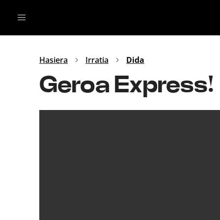
Irratia
Top Gaztea
Podcastak
Mus
Dida
Hasiera
Irratia
Dida
Gu
B Aldea
Geroa Express!
Bitan