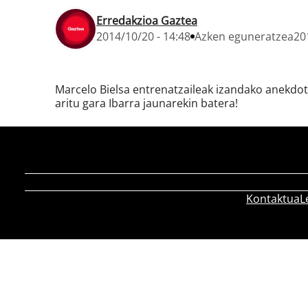
Erredakzioa Gaztea
2014/10/20 - 14:48
Azken eguneratzea
20
Marcelo Bielsa entrenatzaileak izandako anekdota
aritu gara Ibarra jaunarekin batera!
Kontaktua
L