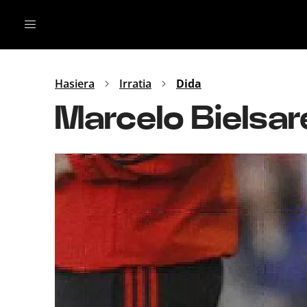
Irratia
Top Gaztea
Podcastak
Mus
Dida
Hasiera
Irratia
Dida
Gu
B Aldea
Marcelo Bielsa
Bitan