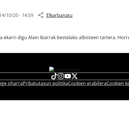
14/10/20 - 14:59
Elkarbanatu
 ekarri digu Alain Ibarrak bestelako albisteen tartera. Horr
ege oharra
Pribatutasun politika
Cookien erabilera
Cookien k