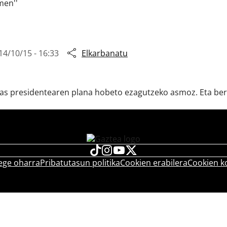
men''
14/10/15 - 16:33
Elkarbanatu
as presidentearen plana hobeto ezagutzeko asmoz. Eta bert
ege oharra
Pribatutasun politika
Cookien erabilera
Cookien k