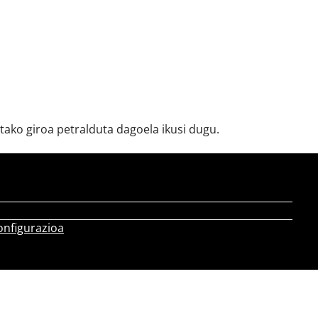
ako giroa petralduta dagoela ikusi dugu.
onfigurazioa