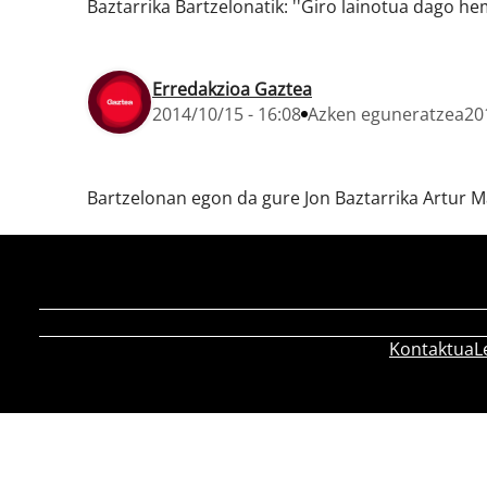
Baztarrika Bartzelonatik: ''Giro lainotua dago he
Erredakzioa Gaztea
2014/10/15 - 16:08
Azken eguneratzea
20
Bartzelonan egon da gure Jon Baztarrika Artur M
Kontaktua
L