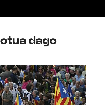
Klisk
inotua dago