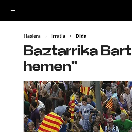
Irratia
Top Gaztea
Podcastak
Mus
Dida
Hasiera
Irratia
Dida
Gu
B Aldea
Baztarrika Bartz
Bitan
hemen''