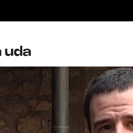
ika
Ekitaldiak
Ikus-entzunezkoak
Gaztea Sariak
Maketa Lehiaketa
n uda
Zeidfest Gaztea
Bilbao BBK Live
Euskarabentura