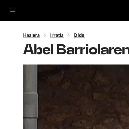
Irratia
Top Gaztea
Podcastak
Mus
Dida
Hasiera
Irratia
Dida
Gu
B Aldea
Abel Barriolare
Bitan