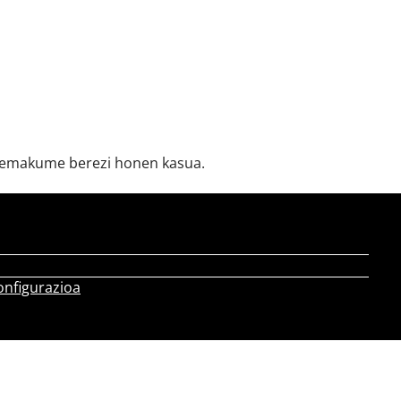
an emakume berezi honen kasua.
onfigurazioa