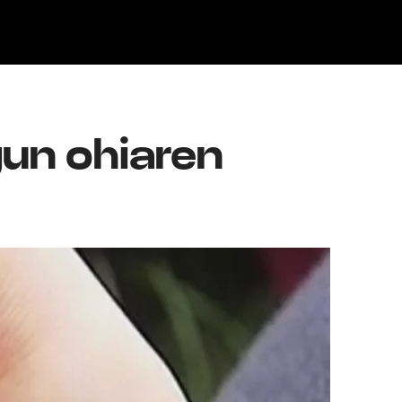
Klisk
gun ohiaren