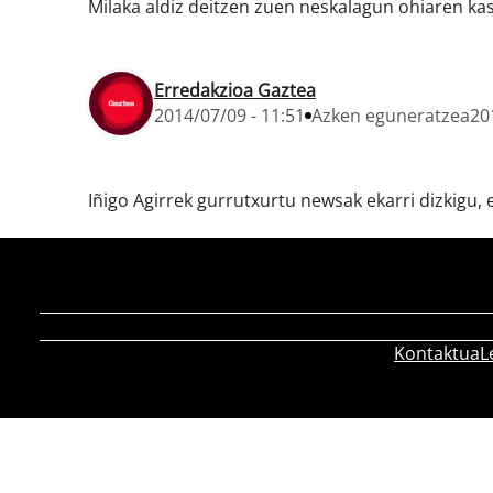
Milaka aldiz deitzen zuen neskalagun ohiaren ka
Erredakzioa Gaztea
2014/07/09 - 11:51
Azken eguneratzea
20
Iñigo Agirrek gurrutxurtu newsak ekarri dizkigu
Kontaktua
L