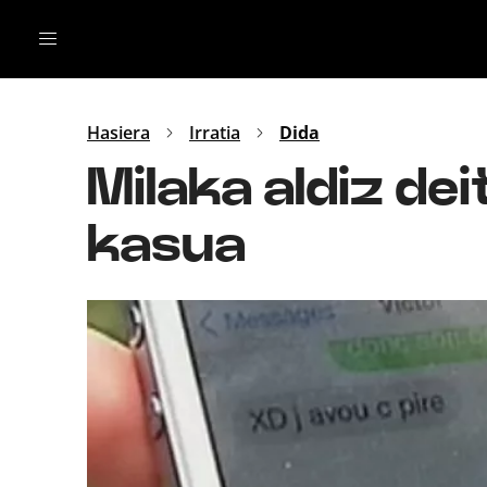
Irratia
Top Gaztea
Podcastak
Mus
Dida
Hasiera
Irratia
Dida
Gu
B Aldea
Milaka aldiz de
Bitan
kasua