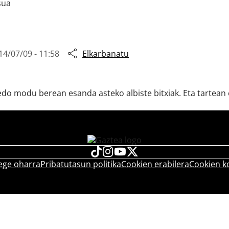
sua
14/07/09 - 11:58
Elkarbanatu
, edo modu berean esanda asteko albiste bitxiak. Eta tarte
ege oharra
Pribatutasun politika
Cookien erabilera
Cookien k