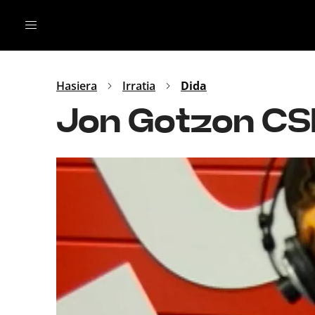
Irratia
Top Gaztea
Podcastak
Mus
Dida
Hasiera
Irratia
Dida
Gu
B Aldea
Jon Gotzon CS
Bitan