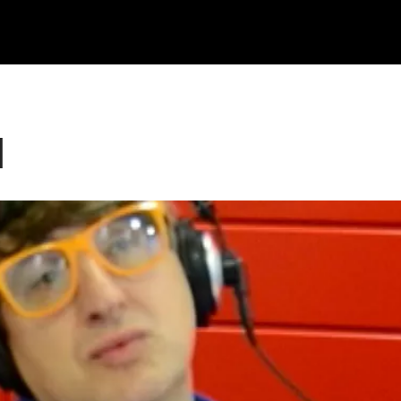
ika
Ekitaldiak
Ikus-entzunezkoak
Gaztea Sariak
Maketa Lehiaketa
I
Zeidfest Gaztea
Bilbao BBK Live
Euskarabentura