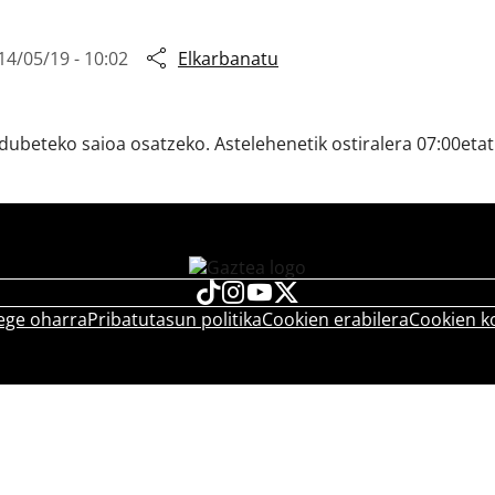
14/05/19 - 10:02
Elkarbanatu
ubeteko saioa osatzeko. Astelehenetik ostiralera 07:00etati
ege oharra
Pribatutasun politika
Cookien erabilera
Cookien k