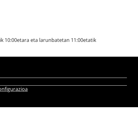
k 10:00etara eta larunbatetan 11:00etatik
onfigurazioa