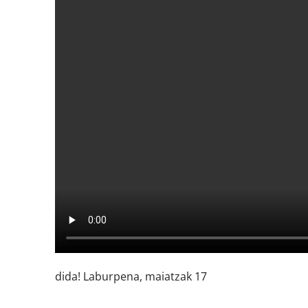
dida! Laburpena, maiatzak 17