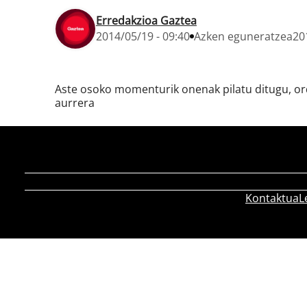
Erredakzioa Gaztea
2014/05/19 - 09:40
Azken eguneratzea
20
Aste osoko momenturik onenak pilatu ditugu, ord
aurrera
Kontaktua
L