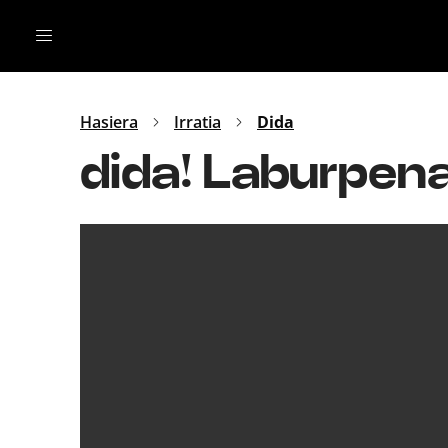
Irratia
Top Gaztea
Podcastak
Mus
Dida
Hasiera
Irratia
Dida
Gu
B Aldea
dida! Laburpena
Bitan