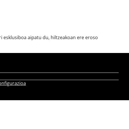
i esklusiboa aipatu du, hiltzeakoan ere eroso
onfigurazioa