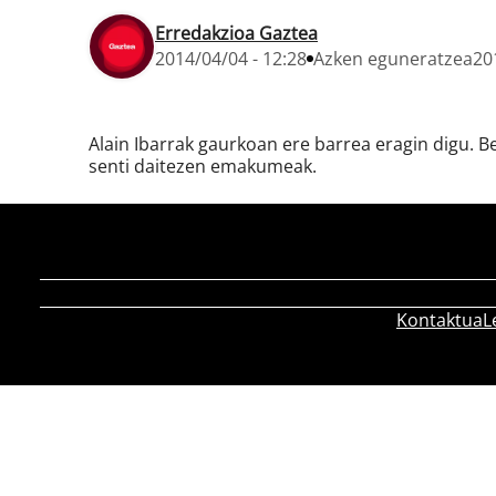
Erredakzioa Gaztea
2014/04/04 - 12:28
Azken eguneratzea
20
Alain Ibarrak gaurkoan ere barrea eragin digu. B
senti daitezen emakumeak.
Kontaktua
L