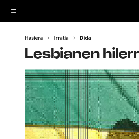
Irratia
Top Gaztea
Podcastak
Mus
Dida
Hasiera
Irratia
Dida
Gu
B Aldea
Lesbianen hiler
Bitan