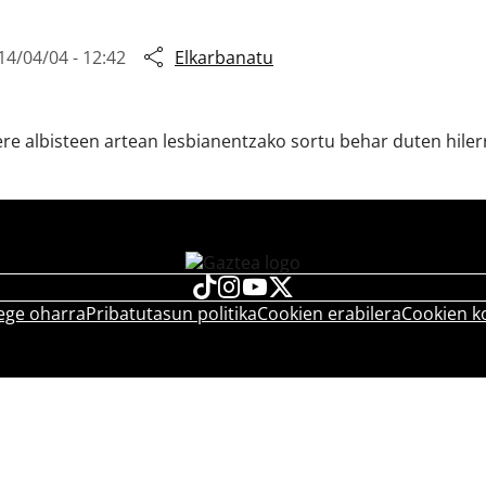
14/04/04 - 12:42
Elkarbanatu
ere albisteen artean lesbianentzako sortu behar duten hilerr
ege oharra
Pribatutasun politika
Cookien erabilera
Cookien k