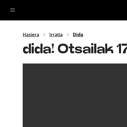
Irratia
Top Gaztea
Podcastak
Mus
Dida
Hasiera
Irratia
Dida
Gu
B Aldea
dida! Otsailak 1
Bitan