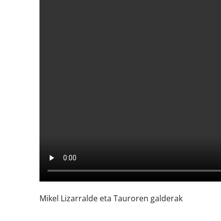
Mikel Lizarralde eta Tauroren galderak