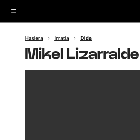
Irratia
Top Gaztea
Podcastak
Mus
Dida
Hasiera
Irratia
Dida
Gu
B Aldea
Mikel Lizarrald
Bitan