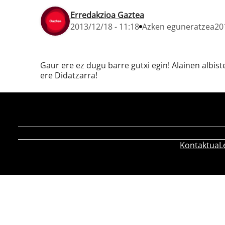
Erredakzioa Gaztea
2013/12/18 - 11:18
Azken eguneratzea
20
Gaur ere ez dugu barre gutxi egin! Alainen albi
ere Didatzarra!
Kontaktua
L