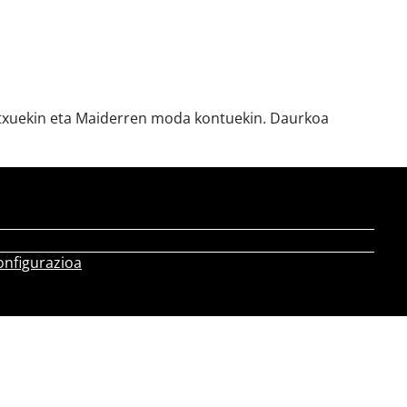
mutxuekin eta Maiderren moda kontuekin. Daurkoa
onfigurazioa