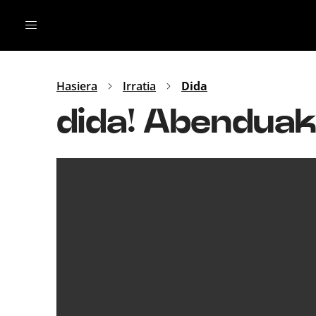
Irratia
Top Gaztea
Podcastak
Mus
Dida
Hasiera
Irratia
Dida
Gu
B Aldea
dida! Abenduak
Bitan