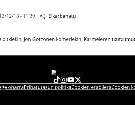
13/12/18 - 11:39
Elkarbanatu
ste bitxiekin, Jon Gotzonen komeriekin, Karmeleren txutxu
ege oharra
Pribatutasun politika
Cookien erabilera
Cookien k