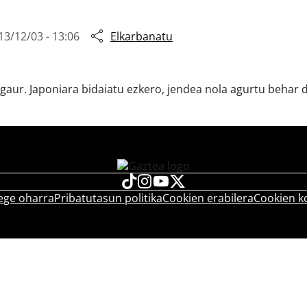
13/12/03 - 13:06
Elkarbanatu
ur. Japoniara bidaiatu ezkero, jendea nola agurtu behar d
ege oharra
Pribatutasun politika
Cookien erabilera
Cookien k