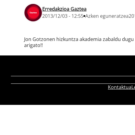
Erredakzioa Gaztea
2013/12/03 - 12:55
Azken eguneratzea
20
Jon Gotzonen hizkuntza akademia zabaldu dugu ga
arigato!!
Kontaktua
L