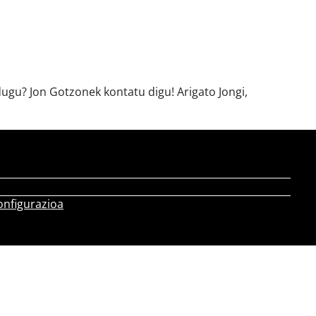
ugu? Jon Gotzonek kontatu digu! Arigato Jongi,
onfigurazioa