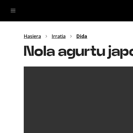
Irratia
Top Gaztea
Podcastak
Mus
Dida
Hasiera
Irratia
Dida
Gu
B Aldea
Nola agurtu jap
Bitan