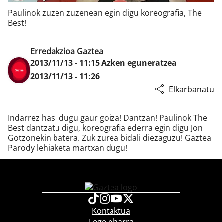
Paulinok zuzen zuzenean egin digu koreografia, The
Best!
Klisk
Erredakzioa Gaztea
2013/11/13 - 11:15
Azken eguneratzea
2013/11/13 - 11:26
Elkarbanatu
Indarrez hasi dugu gaur goiza! Dantzan! Paulinok The
Best dantzatu digu, koreografia ederra egin digu Jon
Gotzonekin batera. Zuk zurea bidali diezaguzu! Gaztea
Parody lehiaketa martxan dugu!
Kontaktua
Lege oharra