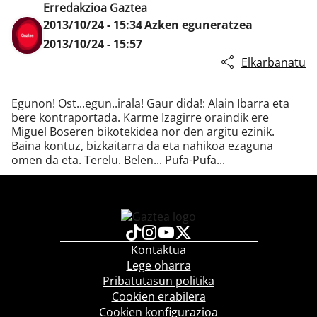
Erredakzioa Gaztea
2013/10/24 - 15:34
Azken eguneratzea
2013/10/24 - 15:57
Klisk
Elkarbanatu
Egunon! Ost...egun..irala! Gaur dida!: Alain Ibarra eta
bere kontraportada. Karme Izagirre oraindik ere
Miguel Boseren bikotekidea nor den argitu ezinik.
Baina kontuz, bizkaitarra da eta nahikoa ezaguna
omen da eta. Terelu. Belen... Pufa-Pufa...
Kontaktua
Lege oharra
Pribatutasun politika
Cookien erabilera
Cookien konfigurazioa