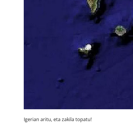
Igerian aritu, eta zakila topatu!