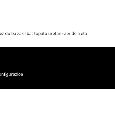
z du ba zakil bat topatu uretan? Zer dela eta
onfigurazioa