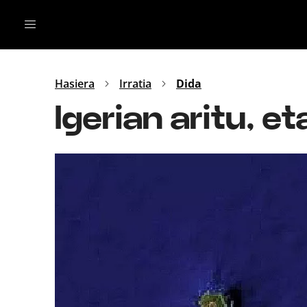
Irratia
Top Gaztea
Podcastak
Mus
Dida
Hasiera
Irratia
Dida
Gu
B Aldea
Igerian aritu, et
Bitan