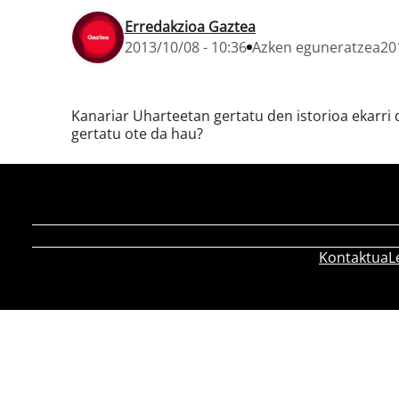
Erredakzioa Gaztea
2013/10/08 - 10:36
Azken eguneratzea
20
Kanariar Uharteetan gertatu den istorioa ekarri 
gertatu ote da hau?
Kontaktua
L