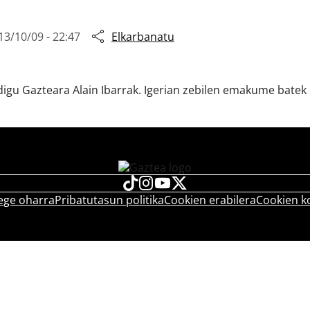
13/10/09 - 22:47
Elkarbanatu
digu Gazteara Alain Ibarrak. Igerian zebilen emakume batek e
ege oharra
Pribatutasun politika
Cookien erabilera
Cookien k