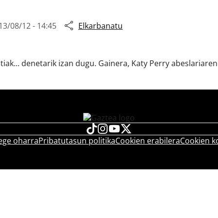
13/08/12 - 14:45
Elkarbanatu
iak... denetarik izan dugu. Gainera, Katy Perry abeslariaren
ege oharra
Pribatutasun politika
Cookien erabilera
Cookien k