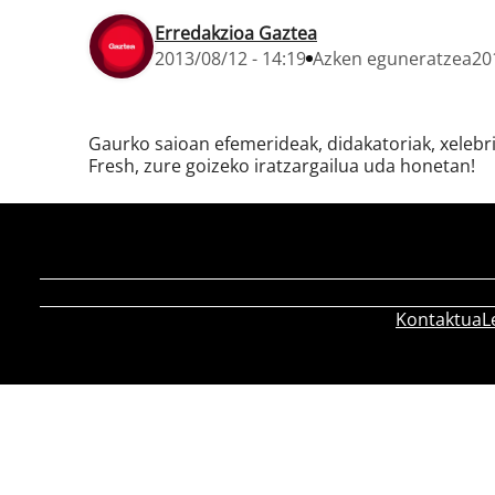
Erredakzioa Gaztea
2013/08/12 - 14:19
Azken eguneratzea
20
Gaurko saioan efemerideak, didakatoriak, xelebrit
Fresh, zure goizeko iratzargailua uda honetan!
Kontaktua
L