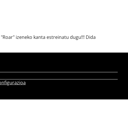
 "Roar" izeneko kanta estreinatu dugu!!! Dida
onfigurazioa