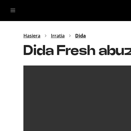
Irratia
Top Gaztea
Podcastak
Mus
Dida
Hasiera
Irratia
Dida
Gu
B Aldea
Dida Fresh abu
Bitan