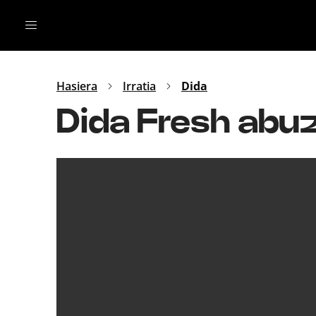
Irratia
Top Gaztea
Podcastak
Mus
Dida
Hasiera
Irratia
Dida
Gu
B Aldea
Dida Fresh abu
Bitan