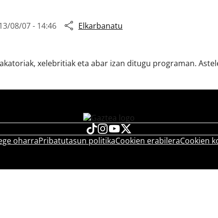
13/08/07 - 14:46
Elkarbanatu
atoriak, xelebritiak eta abar izan ditugu programan. Astele
ege oharra
Pribatutasun politika
Cookien erabilera
Cookien k