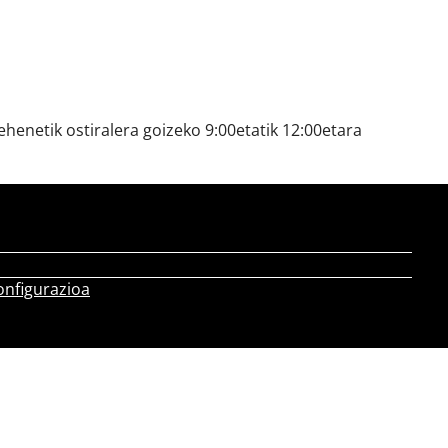
henetik ostiralera goizeko 9:00etatik 12:00etara
onfigurazioa