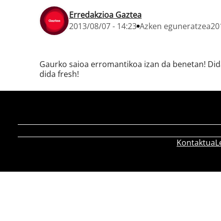
Erredakzioa Gaztea
2013/08/07 - 14:23
Azken eguneratzea
20
Gaurko saioa erromantikoa izan da benetan! Didak
dida fresh!
Kontaktua
L