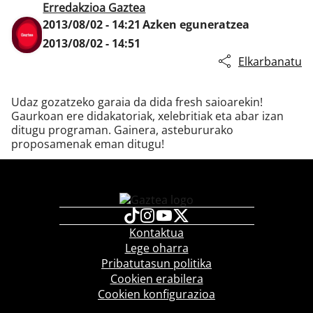
Erredakzioa Gaztea
2013/08/02 - 14:21
Azken eguneratzea
2013/08/02 - 14:51
Klisk
Elkarbanatu
Udaz gozatzeko garaia da dida fresh saioarekin!
Gaurkoan ere didakatoriak, xelebritiak eta abar izan
ditugu programan. Gainera, astebururako
proposamenak eman ditugu!
Kontaktua
Lege oharra
Pribatutasun politika
Cookien erabilera
Cookien konfigurazioa