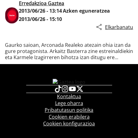
Erredakzioa Gaztea
2013/06/26 - 13:14
Azken eguneratzea
2013/06/26 - 15:10
Klisk
Elkarbanatu
Gaurko saioan, Arconada Realeko atezain ohia izan da
gure protagonista. Arkaitz Basterra zine estreinaldiekin
eta Karmele Izagirreren bihotza izan ditugu ere...
Kontaktua
Lege oharra
Pribatutasun politika
Cookien erabilera
Cookien konfigurazioa