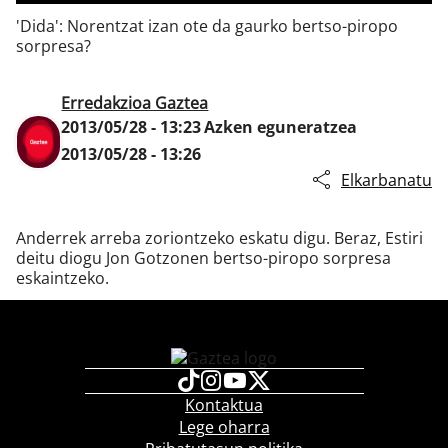
'Dida': Norentzat izan ote da gaurko bertso-piropo
sorpresa?
Klisk
Erredakzioa Gaztea
2013/05/28 - 13:23
Azken eguneratzea
2013/05/28 - 13:26
Elkarbanatu
Anderrek arreba zoriontzeko eskatu digu. Beraz, Estiri
deitu diogu Jon Gotzonen bertso-piropo sorpresa
eskaintzeko.
Kontaktua
Lege oharra