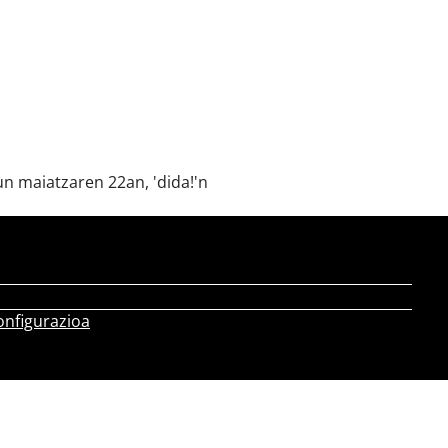
un maiatzaren 22an, 'dida!'n
onfigurazioa