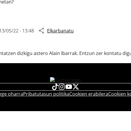
onetan?
13/05/22 - 13:48
Elkarbanatu
ntatzen dizkigu astero Alain Ibarrak. Entzun zer kontatu dig
ege oharra
Pribatutasun politika
Cookien erabilera
Cookien k