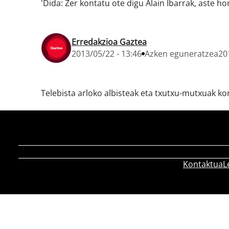
'Dida: Zer kontatu ote digu Alain Ibarrak, aste h
Erredakzioa Gaztea
2013/05/22 - 13:46
Azken eguneratzea
20
Telebista arloko albisteak eta txutxu-mutxuak ko
Kontaktua
L