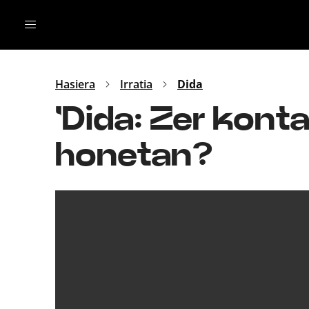
Irratia
Top Gaztea
Podcastak
Mus
Dida
Hasiera
Irratia
Dida
Gu
B Aldea
'Dida: Zer konta
Bitan
honetan?