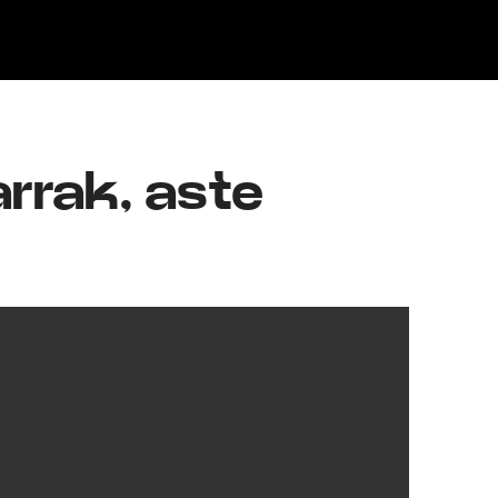
Klisk
arrak, aste