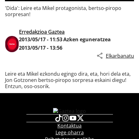
'Dida': Leire eta Mikel protagonista, bertso-piropo
sorpresan!
Klisk
Erredakzioa Gaztea
2013/05/17 - 11:53
Azken eguneratzea
2013/05/17 - 13:56
Elkarbanatu
Leire eta Mikel ezkondu egingo dira, eta, hori dela eta,
Jon Gotzonen bertso-piropo sorpresa eskaini diegu!
Entzun, oso-osorik.
Kontaktua
Lege oharra