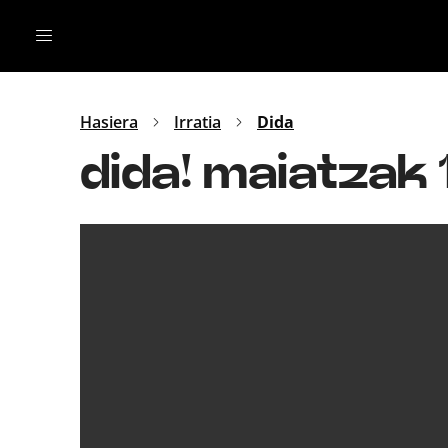
Irratia
Top Gaztea
Podcastak
Mus
Dida
Hasiera
Irratia
Dida
Gu
B Aldea
dida! maiatzak 
Bitan