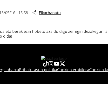
13/05/16 - 15:58
Elkarbanatu
i da eta berak ezin hobeto azaldu digu zer egin dezakegun la
o dida!
ege oharra
Pribatutasun politika
Cookien erabilera
Cookien k