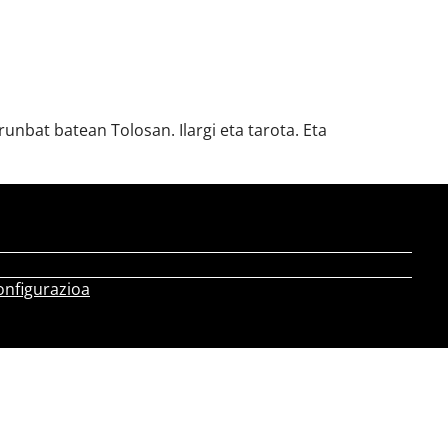
runbat batean Tolosan. Ilargi eta tarota. Eta
onfigurazioa