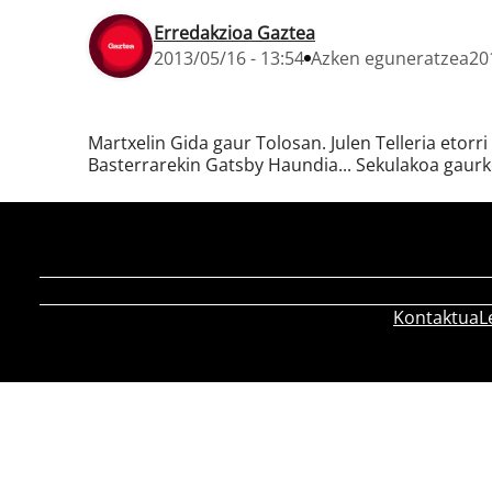
Erredakzioa Gaztea
2013/05/16 - 13:54
Azken eguneratzea
20
Martxelin Gida gaur Tolosan. Julen Telleria etorr
Basterrarekin Gatsby Haundia... Sekulakoa gaurk
Kontaktua
L