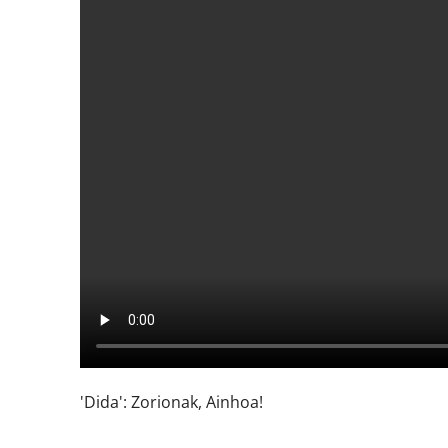
'Dida': Zorionak, Ainhoa!