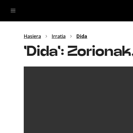
Irratia
Top Gaztea
Podcastak
Mus
Dida
Hasiera
Irratia
Dida
Gu
B Aldea
'Dida': Zorionak
Bitan