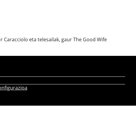
 Caracciolo eta telesailak, gaur The Good Wife
onfigurazioa