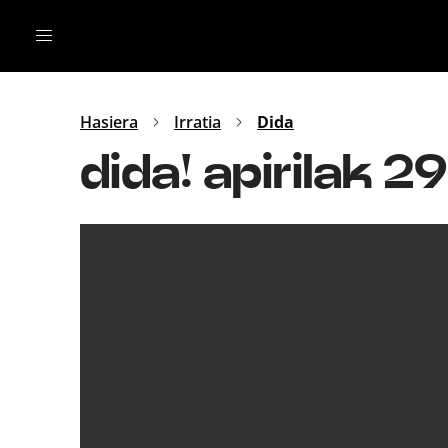
Irratia
Top Gaztea
Podcastak
Mus
Dida
Hasiera
Irratia
Dida
Gu
B Aldea
dida! apirilak 29
Bitan