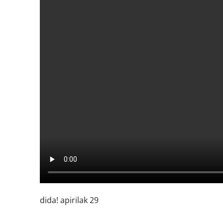
dida! apirilak 29