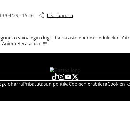
13/04/29 - 15:46
Elkarbanatu
guneko saioa egin dugu, baina asteleheneko edukiekin: Aitor
 Animo Berasaluze!!!!!
ege oharra
Pribatutasun politika
Cookien erabilera
Cookien k