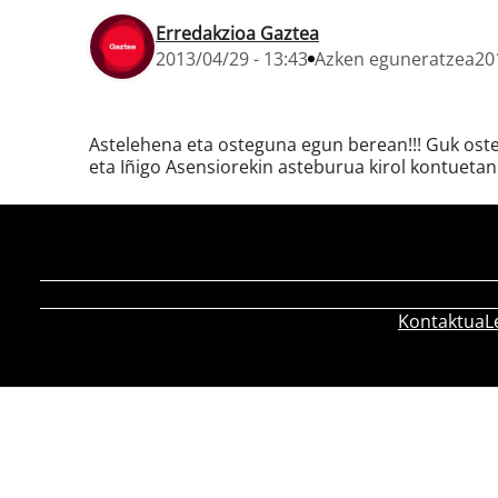
Erredakzioa Gaztea
2013/04/29 - 13:43
Azken eguneratzea
20
Astelehena eta osteguna egun berean!!! Guk oste
eta Iñigo Asensiorekin asteburua kirol kontuetan.
Kontaktua
L