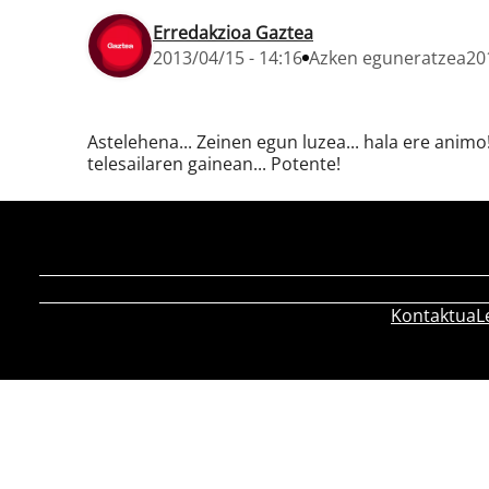
Erredakzioa Gaztea
2013/04/15 - 14:16
Azken eguneratzea
20
Astelehena... Zeinen egun luzea... hala ere animo!
telesailaren gainean... Potente!
Kontaktua
L