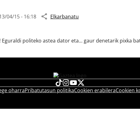
13/04/15 - 16:18
Elkarbanatu
 Eguraldi politeko astea dator eta... gaur denetarik pixka ba
ege oharra
Pribatutasun politika
Cookien erabilera
Cookien k