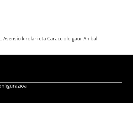
t. Asensio kirolari eta Caracciolo gaur Anibal
onfigurazioa