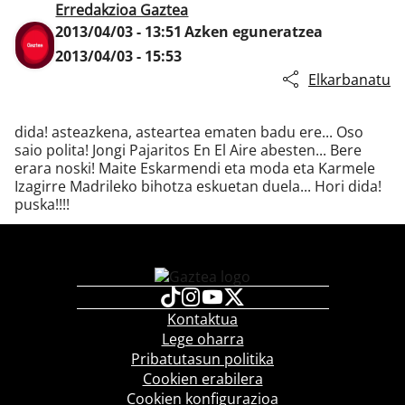
Erredakzioa Gaztea
2013/04/03 - 13:51
Azken eguneratzea
2013/04/03 - 15:53
Klisk
Elkarbanatu
dida! asteazkena, asteartea ematen badu ere... Oso
saio polita! Jongi Pajaritos En El Aire abesten... Bere
erara noski! Maite Eskarmendi eta moda eta Karmele
Izagirre Madrileko bihotza eskuetan duela... Hori dida!
puska!!!!
Kontaktua
Lege oharra
Pribatutasun politika
Cookien erabilera
Cookien konfigurazioa