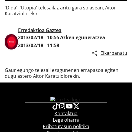
'Dida': 'Utopia' telesailaz aritu gara solasean, Aitor
Karatziolorekin
Klisk
Erredakzioa Gaztea
2013/02/18 - 10:55
Azken eguneratzea
2013/02/18 - 11:58
Elkarbanatu
Gaur egungo telesail ezagunenen errapasoa egiten
dugu astero Aitor Karatziolorekin.
Kontaktua
Lege oharra
Pribatutasun politika