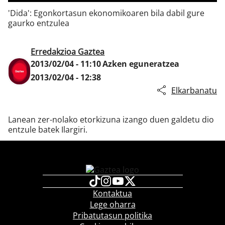
'Dida': Egonkortasun ekonomikoaren bila dabil gure
gaurko entzulea
Klisk
Erredakzioa Gaztea
2013/02/04 - 11:10
Azken eguneratzea
2013/02/04 - 12:38
Elkarbanatu
Lanean zer-nolako etorkizuna izango duen galdetu dio
entzule batek Ilargiri.
Kontaktua
Lege oharra
Pribatutasun politika