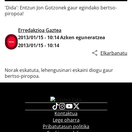
'Dida': Entzun Jon Gotzonek gaur egindako bertso-
piropoa!
Klisk
Erredakzioa Gaztea
2013/01/15 - 10:14
Azken eguneratzea
2013/01/15 - 10:14
Elkarbanatu
Norak eskatuta, lehengusinari eskaini diogu gaur
bertso-piropoa.
Kontaktua
Lege oharra
Pribatutasun politika