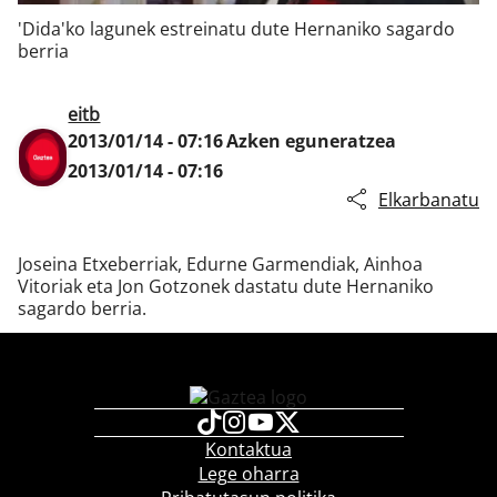
'Dida'ko lagunek estreinatu dute Hernaniko sagardo
berria
Klisk
eitb
2013/01/14 - 07:16
Azken eguneratzea
2013/01/14 - 07:16
Elkarbanatu
Joseina Etxeberriak, Edurne Garmendiak, Ainhoa
Vitoriak eta Jon Gotzonek dastatu dute Hernaniko
sagardo berria.
Kontaktua
Lege oharra