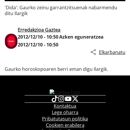
'Dida': Gaurko zeinu garrantzitsuenak nabarmendu
ditu Ilargik
Klisk
Erredakzioa Gaztea
2012/12/10 - 10:50
Azken eguneratzea
2012/12/10 - 10:50
Elkarbanatu
Gaurko horoskopoaren berri eman digu Ilargik.
Kontaktua
Lege oharra
Pribatutasun politika
Cookien erabilera