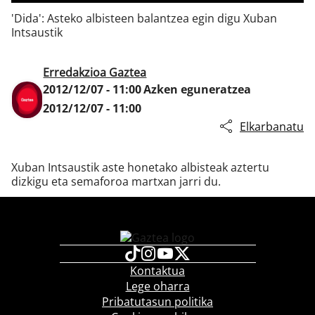
'Dida': Asteko albisteen balantzea egin digu Xuban
Intsaustik
Klisk
Erredakzioa Gaztea
2012/12/07 - 11:00
Azken eguneratzea
2012/12/07 - 11:00
Elkarbanatu
Xuban Intsaustik aste honetako albisteak aztertu
dizkigu eta semaforoa martxan jarri du.
Kontaktua
Lege oharra
Pribatutasun politika