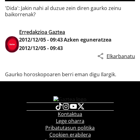
'Dida': Jakin nahi al duzue zein diren gaurko zeinu
baikorrenak?
Klisk
Erredakzioa Gaztea
2012/12/05 - 09:43
Azken eguneratzea
2012/12/05 - 09:43
Elkarbanatu
Gaurko horoskopoaren berri eman digu Ilargik.
Kontaktua
Lege oharra
Pribatutasun politika
Cookien erabilera