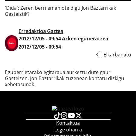
'Dida': Zeren berri eman ote digu Jon Baztarrikak
Gasteiztik?
Klisk
Erredakzioa Gaztea
2012/12/05 - 09:54
Azken eguneratzea
2012/12/05 - 09:54
Elkarbanatu
Eguberrietarako egitaraua aurkeztu dute gaur
Gasteizen. Jon Baztarrikak zuzenean kontatu dizkigu
xehetasunak.
Kontaktua
Lege oharra