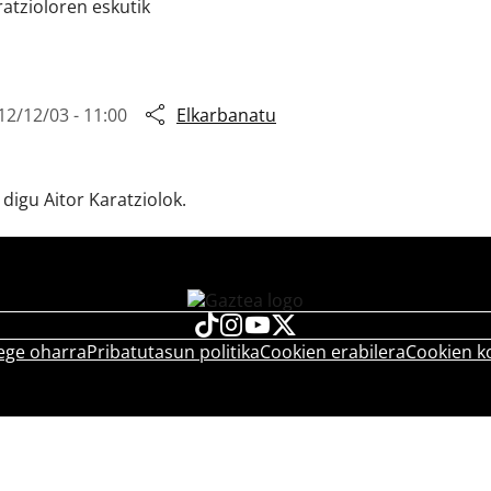
ratzioloren eskutik
12/12/03 - 11:00
Elkarbanatu
igu Aitor Karatziolok.
ege oharra
Pribatutasun politika
Cookien erabilera
Cookien k