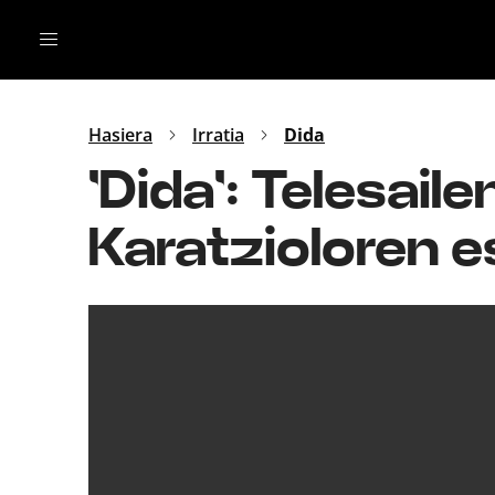
Irratia
Top Gaztea
Podcastak
Mus
Dida
Hasiera
Irratia
Dida
Gu
B Aldea
'Dida': Telesai
Bitan
Karatzioloren e