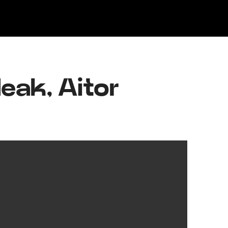
Klisk
deak, Aitor