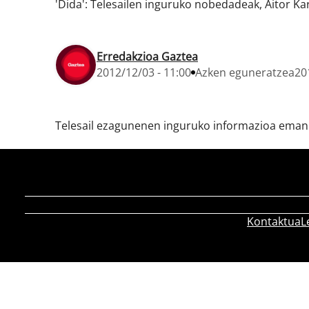
'Dida': Telesailen inguruko nobedadeak, Aitor Ka
Erredakzioa Gaztea
2012/12/03 - 11:00
Azken eguneratzea
20
Telesail ezagunenen inguruko informazioa eman d
Kontaktua
L