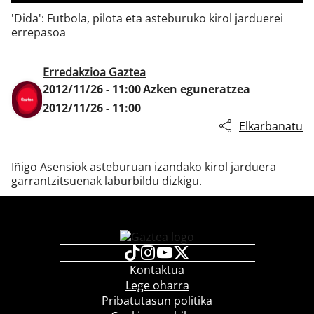
'Dida': Futbola, pilota eta asteburuko kirol jarduerei
errepasoa
Klisk
Erredakzioa Gaztea
2012/11/26 - 11:00
Azken eguneratzea
2012/11/26 - 11:00
Elkarbanatu
Iñigo Asensiok asteburuan izandako kirol jarduera
garrantzitsuenak laburbildu dizkigu.
Kontaktua
Lege oharra
Pribatutasun politika