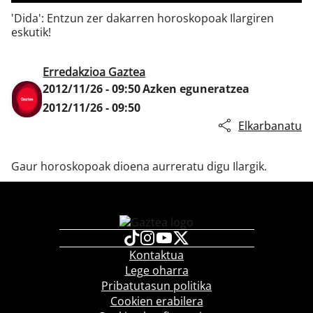
'Dida': Entzun zer dakarren horoskopoak Ilargiren
eskutik!
Klisk
Erredakzioa Gaztea
2012/11/26 - 09:50
Azken eguneratzea
2012/11/26 - 09:50
Elkarbanatu
Gaur horoskopoak dioena aurreratu digu Ilargik.
Kontaktua
Lege oharra
Pribatutasun politika
Cookien erabilera