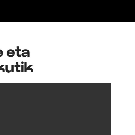
Klisk
e eta
kutik