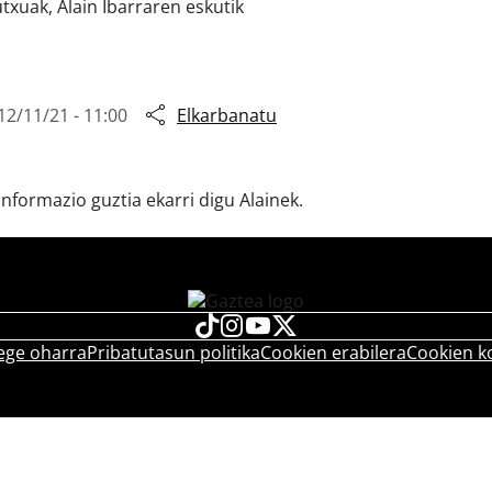
xuak, Alain Ibarraren eskutik
12/11/21 - 11:00
Elkarbanatu
nformazio guztia ekarri digu Alainek.
ege oharra
Pribatutasun politika
Cookien erabilera
Cookien k