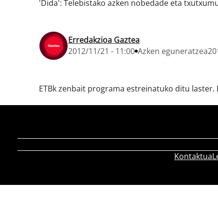
'Dida': Telebistako azken nobedade eta txutxumut
Erredakzioa Gaztea
2012/11/21 - 11:00
Azken eguneratzea
20
ETBk zenbait programa estreinatuko ditu laster. I
Kontaktua
L