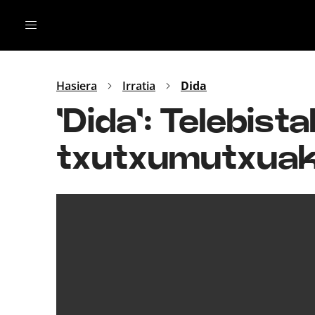
Irratia
Top Gaztea
Podcastak
Mus
Dida
Hasiera
Irratia
Dida
Gu
B Aldea
'Dida': Telebis
Bitan
txutxumutxuak, 