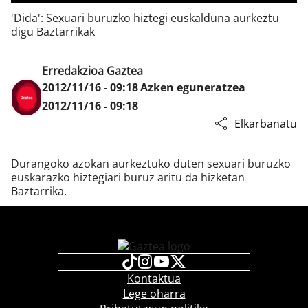
'Dida': Sexuari buruzko hiztegi euskalduna aurkeztu
digu Baztarrikak
Klisk
Erredakzioa Gaztea
2012/11/16 - 09:18
Azken eguneratzea
2012/11/16 - 09:18
Elkarbanatu
Durangoko azokan aurkeztuko duten sexuari buruzko
euskarazko hiztegiari buruz aritu da hizketan
Baztarrika.
Kontaktua
Lege oharra