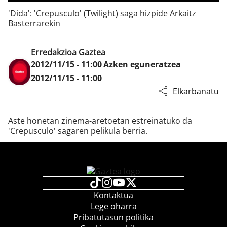
'Dida': 'Crepusculo' (Twilight) saga hizpide Arkaitz
Basterrarekin
Klisk
Erredakzioa Gaztea
2012/11/15 - 11:00
Azken eguneratzea
2012/11/15 - 11:00
Elkarbanatu
Aste honetan zinema-aretoetan estreinatuko da
'Crepusculo' sagaren pelikula berria.
Kontaktua
Lege oharra
Pribatutasun politika