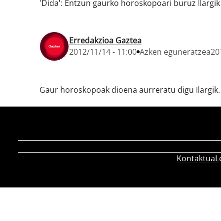
'Dida': Entzun gaurko horoskopoari buruz Ilargik
Erredakzioa Gaztea
2012/11/14 - 11:00
Azken eguneratzea
20
Gaur horoskopoak dioena aurreratu digu Ilargik.
Kontaktua
L