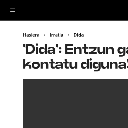
Irratia
Top Gaztea
Podcastak
Mus
Dida
Hasiera
Irratia
Dida
Gu
B Aldea
'Dida': Entzun 
Bitan
kontatu diguna