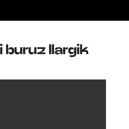
Klisk
 buruz Ilargik