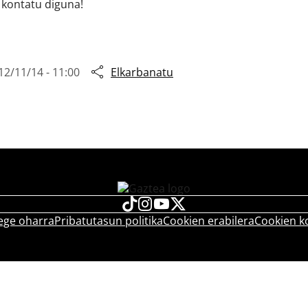
 kontatu diguna!
12/11/14 - 11:00
Elkarbanatu
ege oharra
Pribatutasun politika
Cookien erabilera
Cookien k